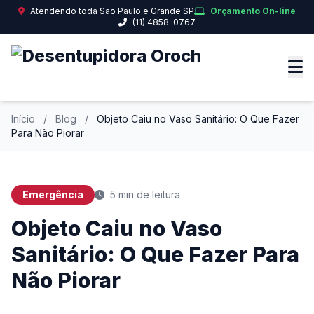
Atendendo toda São Paulo e Grande SP
Orçamento On-line
(11) 4858-0767
Início
/
Blog
/
Objeto Caiu no Vaso Sanitário: O Que Fazer
Para Não Piorar
Emergência
5 min de leitura
Objeto Caiu no Vaso
Sanitário: O Que Fazer Para
Não Piorar