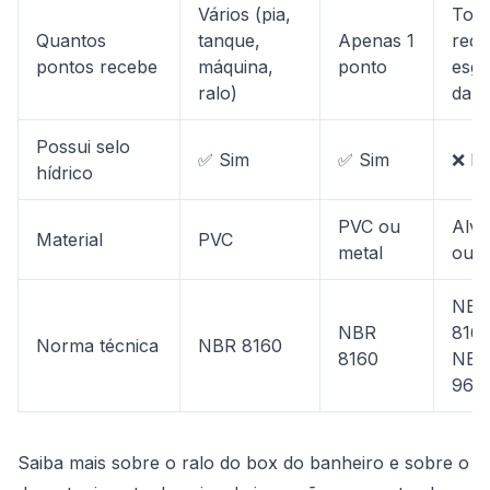
Vários (pia,
Toda
Quantos
tanque,
Apenas 1
rede
pontos recebe
máquina,
ponto
esgo
ralo)
da c
Possui selo
✅ Sim
✅ Sim
❌ N
hídrico
PVC ou
Alve
Material
PVC
metal
ou 
NBR
NBR
8160
Norma técnica
NBR 8160
8160
NBR
964
Saiba mais sobre o
ralo do box do banheiro
e sobre o