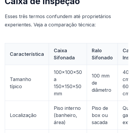
Caixa de Inspeção
Esses três termos confundem até proprietários
experientes. Veja a comparação técnica:
Caixa
Ralo
Caix
Característica
Sifonada
Sifonado
Ins
100x100x50
40x
100 mm
Tamanho
a
cm 
de
típico
150x150x50
60x
diâmetro
mm
cm
Piso interno
Piso de
Quin
Localização
(banheiro,
box ou
gar
área)
sacada
exte